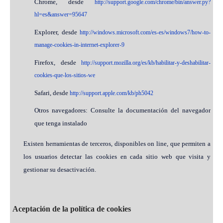
Chrome, desde
http://support.google.com/chrome/bin/answer.py?
hl=es&answer=95647
Explorer, desde
http://windows.microsoft.com/es-es/windows7/how-to-
manage-cookies-in-internet-explorer-9
Firefox, desde
http://support.mozilla.org/es/kb/habilitar-y-deshabilitar-
cookies-que-los-sitios-we
Safari, desde
http://support.apple.com/kb/ph5042
Otros navegadores: Consulte la documentación del navegador
que tenga instalado
Existen herramientas de terceros, disponibles on line, que permiten a
los usuarios detectar las cookies en cada sitio web que visita y
gestionar su desactivación.
Aceptación de la política de cookies