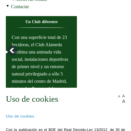
Contactar
Un Club diferente
Con una superficie total de 23
hectáreas, el Club Alameda
combina una animada vida
social, instalaciones deportivas
de primer nivel y un entorno
natural privilegiado a sólo 5
minutos del centro de Madrid,
junto a los Parques del
Instalaciones Deportivas
Capricho y Juan Carlos I.
Uso de cookies
11 Pistas de tenis iluminadas, 8
Uso de cookies
de tierra batida y 3 pistas de
tenisquick. 6 pistas de pádel, de
Con la publicación en el BOE del Real Decreto-Ley 13/2012, de 30 de
hierba artificial iluminadas.