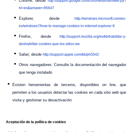
Chrome, desde
http://support.google.com/chrome/bin/answer.py?
hl=es&answer=95647
Explorer, desde
http://windows.microsoft.com/es-
es/windows7/how-to-manage-cookies-in-internet-explorer-9
Firefox, desde
http://support.mozilla.org/es/kb/habilitar-y-
deshabilitar-cookies-que-los-sitios-we
Safari, desde
http://support.apple.com/kb/ph5042
Otros navegadores: Consulte la documentación del navegador
que tenga instalado
Existen herramientas de terceros, disponibles on line, que
permiten a los usuarios detectar las cookies en cada sitio web que
visita y gestionar su desactivación.
Aceptación de la política de cookies