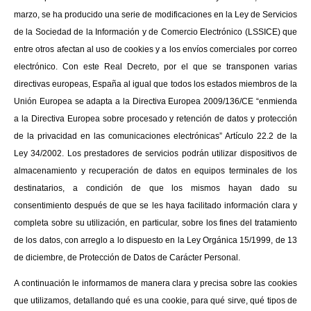
marzo, se ha producido una serie de modificaciones en la Ley de Servicios
Sauna. Gimnasio. Golf. Frontón
de la Sociedad de la Información y de Comercio Electrónico (LSSICE) que
Fútbol sala. Baloncesto. Pista
entre otros afectan al uso de cookies y a los envíos comerciales por correo
multiusos. Pista de patinaje.
electrónico. Con este Real Decreto, por el que se transponen varias
Escuelas de tenis, pádel y golf.
Piscina y Zonas Verdes
directivas europeas, España al igual que todos los estados miembros de la
Unión Europea se adapta a la Directiva Europea 2009/136/CE “enmienda
2500 m2 de zonas verdes para
a la Directiva Europea sobre procesado y retención de datos y protección
disfrute de los socios, con una
de la privacidad en las comunicaciones electrónicas” Artículo 22.2 de la
vegetación exuberante, árboles
Ley 34/2002. Los prestadores de servicios podrán utilizar dispositivos de
centenarios y dos piscinas -una
almacenamiento y recuperación de datos en equipos terminales de los
de 33 x 10 m. y otra infantil-
destinatarios, a condición de que los mismos hayan dado su
hacen del Club Alameda un
consentimiento después de que se les haya facilitado información clara y
oasis en pleno Madrid.
completa sobre su utilización, en particular, sobre los fines del tratamiento
de los datos, con arreglo a lo dispuesto en la Ley Orgánica 15/1999, de 13
de diciembre, de Protección de Datos de Carácter Personal.
A continuación le informamos de manera clara y precisa sobre las cookies
que utilizamos, detallando qué es una cookie, para qué sirve, qué tipos de