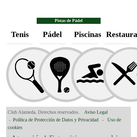
Pistas de Pádel
Tenis
Pádel
Piscinas
Restaura
7 pistas de
Pádel de hierba
artificial
Gimnasio
iluminadas.
MÁS
INFO.
Club Alameda. Derechos reservados.
Aviso Legal
Parque Infantil
-
Política de Protección de Datos y Privacidad
-
Uso de
cookies