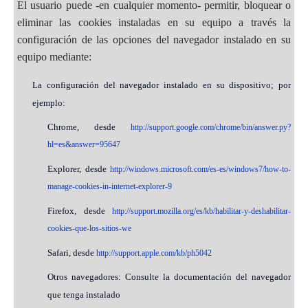
El usuario puede -en cualquier momento- permitir, bloquear o
eliminar las cookies instaladas en su equipo a través la
configuración de las opciones del navegador instalado en su
equipo mediante:
La configuración del navegador instalado en su dispositivo; por
ejemplo:
Chrome, desde
http://support.google.com/chrome/bin/answer.py?
hl=es&answer=95647
Explorer, desde
http://windows.microsoft.com/es-es/windows7/how-to-
manage-cookies-in-internet-explorer-9
Firefox, desde
http://support.mozilla.org/es/kb/habilitar-y-deshabilitar-
cookies-que-los-sitios-we
Safari, desde
http://support.apple.com/kb/ph5042
Otros navegadores: Consulte la documentación del navegador
que tenga instalado