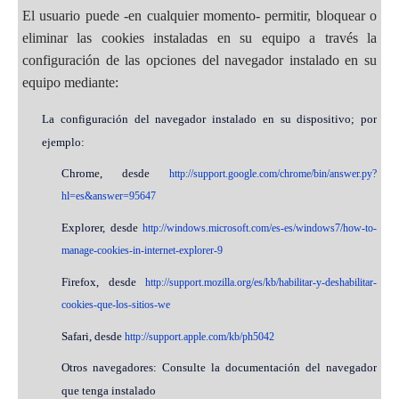
El usuario puede -en cualquier momento- permitir, bloquear o
eliminar las cookies instaladas en su equipo a través la
configuración de las opciones del navegador instalado en su
equipo mediante:
La configuración del navegador instalado en su dispositivo; por
ejemplo:
Chrome, desde
http://support.google.com/chrome/bin/answer.py?
hl=es&answer=95647
Explorer, desde
http://windows.microsoft.com/es-es/windows7/how-to-
manage-cookies-in-internet-explorer-9
Firefox, desde
http://support.mozilla.org/es/kb/habilitar-y-deshabilitar-
cookies-que-los-sitios-we
Safari, desde
http://support.apple.com/kb/ph5042
Otros navegadores: Consulte la documentación del navegador
que tenga instalado