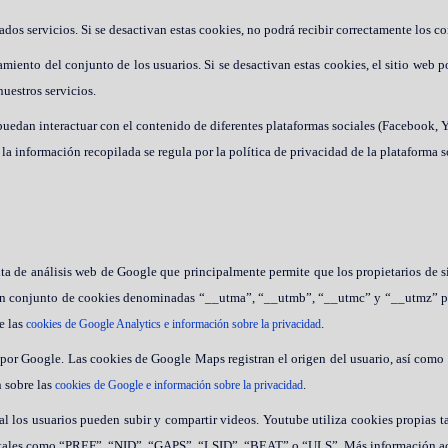
dos servicios. Si se desactivan estas cookies, no podrá recibir correctamente los co
amiento del conjunto de los usuarios. Si se desactivan estas cookies, el sitio web 
uestros servicios.
s puedan interactuar con el contenido de diferentes plataformas sociales (Facebook, 
 la información recopilada se regula por la política de privacidad de la plataforma 
ta de análisis web de Google que principalmente permite que los propietarios de s
iza un conjunto de cookies denominadas “__utma”, “__utmb”, “__utmc” y “__utmz” p
e las
.
cookies de Google Analytics e información sobre la privacidad
 Google. Las cookies de Google Maps registran el origen del usuario, así como la
n sobre las
.
cookies de Google e información sobre la privacidad
l los usuarios pueden subir y compartir videos. Youtube utiliza cookies propia
cias tales como “PREF”, “NID”, “GAPS”, “LSID”, “BEAT” o “ULS”. Más información a