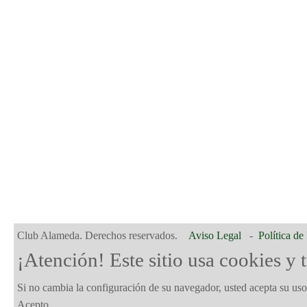
Club Alameda. Derechos reservados.
Aviso Legal
-
Política de
¡Atención! Este sitio usa cookies y 
Si no cambia la configuración de su navegador, usted acepta su us
Acepto