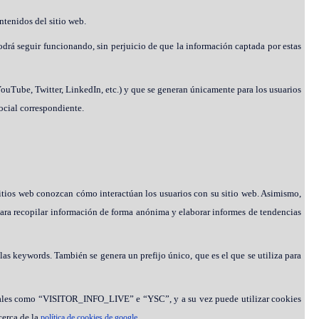
ntenidos del sitio web.
podrá seguir funcionando, sin perjuicio de que la información captada por estas
YouTube, Twitter, LinkedIn, etc.) y que se generan únicamente para los usuarios
social correspondiente.
itios web conozcan cómo interactúan los usuarios con su sitio web. Asimismo,
ara recopilar información de forma anónima y elaborar informes de tendencias
s keywords. También se genera un prefijo único, que es el que se utiliza para
s tales como “VISITOR_INFO_LIVE” e “YSC”, y a su vez puede utilizar cookies
cerca de la
.
política de cookies de google