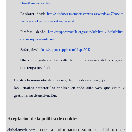
hl=es&answer=95647
Explorer, desde
http://windows.microsoft.com/es-es/windows7/how-to-
manage-cookies-in-internet-explorer-9
Firefox, desde
http://support.mozilla.org/es/kb/habilitar-y-deshabilitar-
cookies-que-los-sitios-we
Safari, desde
http://support.apple.com/kb/ph5042
Otros navegadores: Consulte la documentación del navegador
que tenga instalado
Existen herramientas de terceros, disponibles on line, que permiten a
los usuarios detectar las cookies en cada sitio web que visita y
gestionar su desactivación.
Aceptación de la política de cookies
muestra información sobre su Política de
clubalameda.com