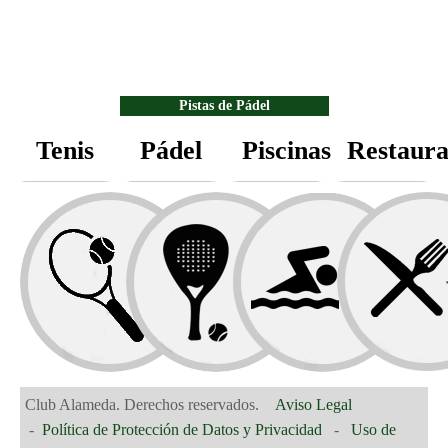
Pistas de Pádel
Tenis
Pádel
Piscinas
Restaura
7 pistas de
Pádel de hierba
artificial
Gimnasio
iluminadas.
MÁS
INFO.
Club Alameda. Derechos reservados.
Aviso Legal
Parque Infantil
-
Política de Protección de Datos y Privacidad
-
Uso de