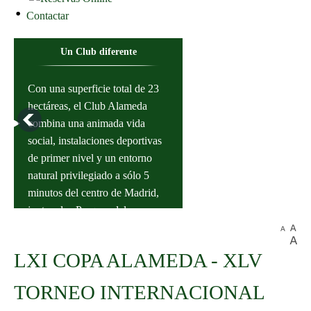
Contactar
Un Club diferente
Con una superficie total de 23
hectáreas, el Club Alameda
combina una animada vida
social, instalaciones deportivas
de primer nivel y un entorno
natural privilegiado a sólo 5
minutos del centro de Madrid,
junto a los Parques del
Instalaciones Deportivas
Capricho y Juan Carlos I.
LXI COPA ALAMEDA - XLV
11 Pistas de tenis iluminadas, 8
de tierra batida y 3 pistas de
TORNEO INTERNACIONAL
tenisquick. 6 pistas de pádel, de
hierba artificial iluminadas.