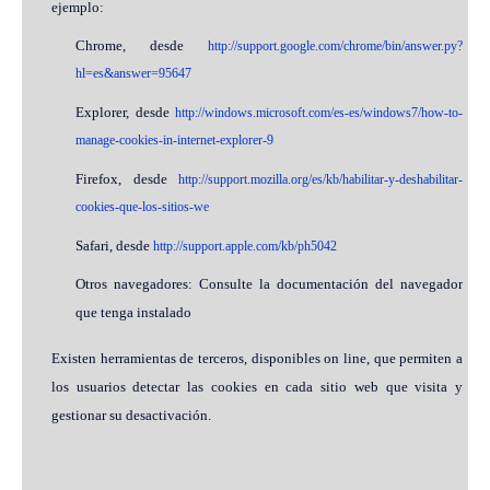
ejemplo:
Chrome, desde
http://support.google.com/chrome/bin/answer.py?
hl=es&answer=95647
Explorer, desde
http://windows.microsoft.com/es-es/windows7/how-to-
manage-cookies-in-internet-explorer-9
Firefox, desde
http://support.mozilla.org/es/kb/habilitar-y-deshabilitar-
cookies-que-los-sitios-we
Safari, desde
http://support.apple.com/kb/ph5042
Otros navegadores: Consulte la documentación del navegador
que tenga instalado
Existen herramientas de terceros, disponibles on line, que permiten a
los usuarios detectar las cookies en cada sitio web que visita y
gestionar su desactivación.