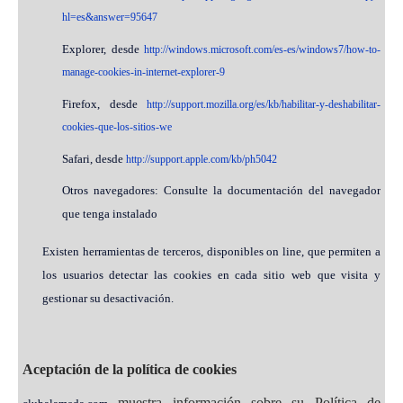
hl=es&answer=95647
Explorer, desde
http://windows.microsoft.com/es-es/windows7/how-to-
manage-cookies-in-internet-explorer-9
Firefox, desde
http://support.mozilla.org/es/kb/habilitar-y-deshabilitar-
cookies-que-los-sitios-we
Safari, desde
http://support.apple.com/kb/ph5042
Otros navegadores: Consulte la documentación del navegador
que tenga instalado
Existen herramientas de terceros, disponibles on line, que permiten a
los usuarios detectar las cookies en cada sitio web que visita y
gestionar su desactivación.
Aceptación de la política de cookies
muestra información sobre su Política de