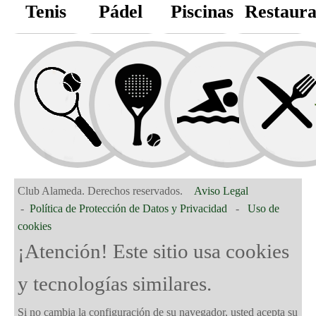
Tenis
Pádel
Piscinas
Restaura
7 pistas de
Pádel de hierba
artificial
Gimnasio
iluminadas.
MÁS
INFO.
Club Alameda. Derechos reservados.
Aviso Legal
Parque Infantil
-
Política de Protección de Datos y Privacidad
-
Uso de
cookies
¡Atención! Este sitio usa cookies
y tecnologías similares.
Si no cambia la configuración de su navegador, usted acepta su