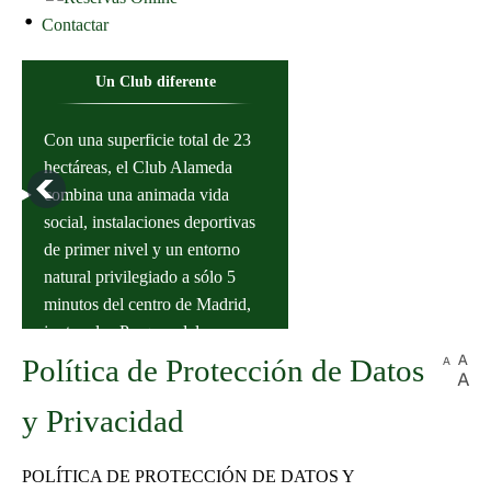
Contactar
Un Club diferente
Con una superficie total de 23
hectáreas, el Club Alameda
combina una animada vida
social, instalaciones deportivas
de primer nivel y un entorno
natural privilegiado a sólo 5
minutos del centro de Madrid,
junto a los Parques del
Instalaciones Deportivas
Capricho y Juan Carlos I.
Política de Protección de Datos
11 Pistas de tenis iluminadas, 8
y Privacidad
de tierra batida y 3 pistas de
tenisquick. 6 pistas de pádel, de
POLÍTICA DE PROTECCIÓN DE DATOS Y
hierba artificial iluminadas.