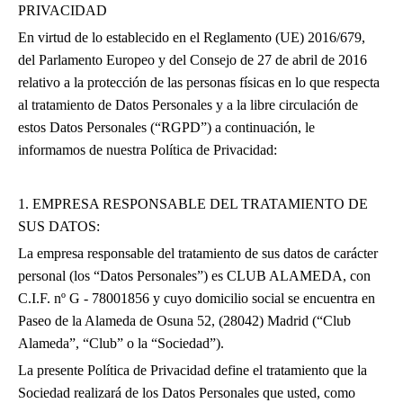
PRIVACIDAD
Sauna. Gimnasio. Golf. Frontón
En virtud de lo establecido en el Reglamento (UE) 2016/679,
Fútbol sala. Baloncesto. Pista
del Parlamento Europeo y del Consejo de 27 de abril de 2016
multiusos. Pista de patinaje.
relativo a la protección de las personas físicas en lo que respecta
Escuelas de tenis, pádel y golf.
al tratamiento de Datos Personales y a la libre circulación de
Piscina y Zonas Verdes
estos Datos Personales (“RGPD”) a continuación, le
informamos de nuestra Política de Privacidad:
2500 m2 de zonas verdes para
disfrute de los socios, con una
vegetación exuberante, árboles
1. EMPRESA RESPONSABLE DEL TRATAMIENTO DE
centenarios y dos piscinas -una
SUS DATOS:
de 33 x 10 m. y otra infantil-
La empresa responsable del tratamiento de sus datos de carácter
hacen del Club Alameda un
personal (los “Datos Personales”) es CLUB ALAMEDA, con
oasis en pleno Madrid.
C.I.F. nº G - 78001856 y cuyo domicilio social se encuentra en
Paseo de la Alameda de Osuna 52, (28042) Madrid (“Club
Alameda”, “Club” o la “Sociedad”).
La presente Política de Privacidad define el tratamiento que la
Sociedad realizará de los Datos Personales que usted, como